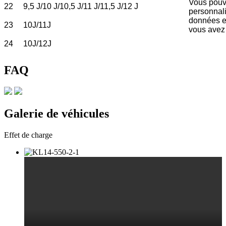
Vous pou
22
9,5 J/10 J/10,5 J/11 J/11,5 J/12 J
personnali
données e
23
10J/11J
vous avez
24
10J/12J
FAQ
Galerie de véhicules
Effet de charge