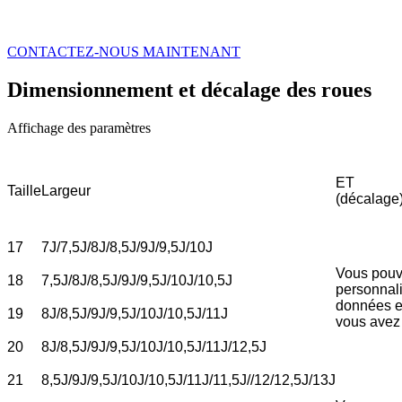
CONTACTEZ-NOUS MAINTENANT
Dimensionnement et décalage des roues
Affichage des paramètres
ET
Taille
Largeur
(décalage
17
7J/7,5J/8J/8,5J/9J/9,5J/10J
Vous pou
18
7,5J/8J/8,5J/9J/9,5J/10J/10,5J
personnali
données e
19
8J/8,5J/9J/9,5J/10J/10,5J/11J
vous avez
20
8J/8,5J/9J/9,5J/10J/10,5J/11J/12,5J
21
8,5J/9J/9,5J/10J/10,5J/11J/11,5J//12/12,5J/13J