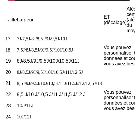
Alé
cent
ET
Taille
Largeur
(al
(décalage)
du
moy
17
7J/7,5J/8J/8,5J/9J/9,5J/10J
Vous pouvez
18
7,5J/8J/8,5J/9J/9,5J/10J/10,5J
personnaliser 
données et co
19
8J/8,5J/9J/9,5J/10J/10,5J/11J
vous avez bes
20
8J/8,5J/9J/9,5J/10J/10,5J/11J/12,5J
21
8,5J/9J/9,5J/10J/10,5J/11J/11,5J//12/12,5J/13J
Vous pouvez
22
9,5 J/10 J/10,5 J/11 J/11,5 J/12 J
personnaliser 
données et co
23
10J/11J
vous avez bes
24
10J/12J