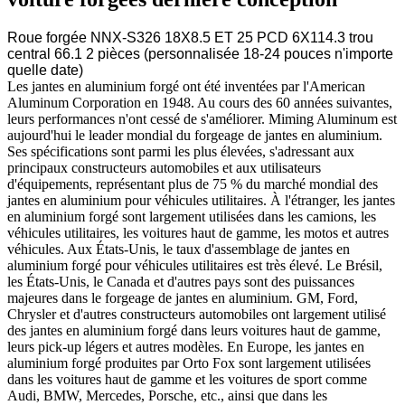
Roue forgée NNX-S326 18X8.5 ET 25 PCD 6X114.3 trou
central 66.1 2 pièces (personnalisée 18-24 pouces n'importe
quelle date)
Les jantes en aluminium forgé ont été inventées par l'American
Aluminum Corporation en 1948. Au cours des 60 années suivantes,
leurs performances n'ont cessé de s'améliorer. Miming Aluminum est
aujourd'hui le leader mondial du forgeage de jantes en aluminium.
Ses spécifications sont parmi les plus élevées, s'adressant aux
principaux constructeurs automobiles et aux utilisateurs
d'équipements, représentant plus de 75 % du marché mondial des
jantes en aluminium pour véhicules utilitaires. À l'étranger, les jantes
en aluminium forgé sont largement utilisées dans les camions, les
véhicules utilitaires, les voitures haut de gamme, les motos et autres
véhicules. Aux États-Unis, le taux d'assemblage de jantes en
aluminium forgé pour véhicules utilitaires est très élevé. Le Brésil,
les États-Unis, le Canada et d'autres pays sont des puissances
majeures dans le forgeage de jantes en aluminium. GM, Ford,
Chrysler et d'autres constructeurs automobiles ont largement utilisé
des jantes en aluminium forgé dans leurs voitures haut de gamme,
leurs pick-up légers et autres modèles. En Europe, les jantes en
aluminium forgé produites par Orto Fox sont largement utilisées
dans les voitures haut de gamme et les voitures de sport comme
Audi, BMW, Mercedes, Porsche, etc., ainsi que dans les