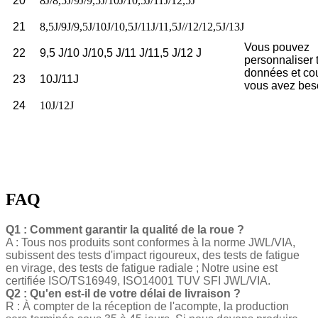
20
8J/8,5J/9J/9,5J/10J/10,5J/11J/12,5J
21
8,5J/9J/9,5J/10J/10,5J/11J/11,5J//12/12,5J/13J
Vous pouvez
22
9,5 J/10 J/10,5 J/11 J/11,5 J/12 J
personnaliser 
données et co
23
10J/11J
vous avez bes
24
10J/12J
FAQ
Q1 : Comment garantir la qualité de la roue ?
A : Tous nos produits sont conformes à la norme JWL/VIA,
subissent des tests d'impact rigoureux, des tests de fatigue
en virage, des tests de fatigue radiale ; Notre usine est
certifiée ISO/TS16949, ISO14001 TUV SFI JWL/VIA.
Q2 : Qu'en est-il de votre délai de livraison ?
R : À compter de la réception de l'acompte, la production