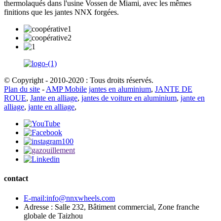
thermolaqués dans l'usine Vossen de Miami, avec les mêmes
finitions que les jantes NNX forgées.
© Copyright - 2010-2020 : Tous droits réservés.
Plan du site
-
AMP Mobile
jantes en aluminium
,
JANTE DE
ROUE
,
Jante en alliage
,
jantes de voiture en aluminium
,
jante en
alliage
,
jante en alliage
,
contact
E-mail:info@nnxwheels.com
Adresse : Salle 232, Bâtiment commercial, Zone franche
globale de Taizhou