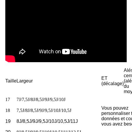
Alé
cent
ET
Taille
Largeur
(al
(décalage)
du
moy
17
7J/7,5J/8J/8,5J/9J/9,5J/10J
Vous pouvez
18
7,5J/8J/8,5J/9J/9,5J/10J/10,5J
personnaliser 
données et co
19
8J/8,5J/9J/9,5J/10J/10,5J/11J
vous avez bes