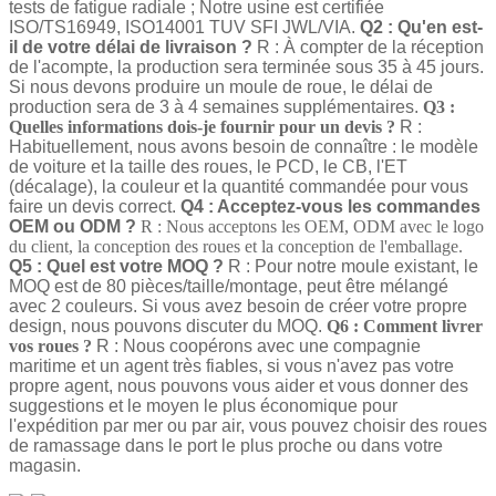
tests de fatigue radiale ; Notre usine est certifiée
ISO/TS16949, ISO14001 TUV SFI JWL/VIA.
Q2 : Qu'en est-
il de votre délai de livraison ?
R : À compter de la réception
de l'acompte, la production sera terminée sous 35 à 45 jours.
Si nous devons produire un moule de roue, le délai de
production sera de 3 à 4 semaines supplémentaires.
Q3 :
Quelles informations dois-je fournir pour un devis ?
R :
Habituellement, nous avons besoin de connaître : le modèle
de voiture et la taille des roues, le PCD, le CB, l'ET
(décalage), la couleur et la quantité commandée pour vous
faire un devis correct.
Q4 : Acceptez-vous les commandes
OEM ou ODM ?
R : Nous acceptons les OEM, ODM avec le logo
du client, la conception des roues et la conception de l'emballage.
Q5 : Quel est votre MOQ ?
R : Pour notre moule existant, le
MOQ est de 80 pièces/taille/montage, peut être mélangé
avec 2 couleurs. Si vous avez besoin de créer votre propre
design, nous pouvons discuter du MOQ.
Q6 : Comment livrer
vos roues ?
R : Nous coopérons avec une compagnie
maritime et un agent très fiables, si vous n'avez pas votre
propre agent, nous pouvons vous aider et vous donner des
suggestions et le moyen le plus économique pour
l'expédition par mer ou par air, vous pouvez choisir des roues
de ramassage dans le port le plus proche ou dans votre
magasin.