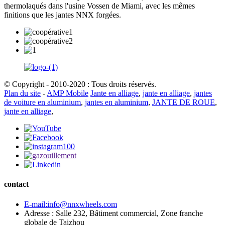
thermolaqués dans l'usine Vossen de Miami, avec les mêmes
finitions que les jantes NNX forgées.
© Copyright - 2010-2020 : Tous droits réservés.
Plan du site
-
AMP Mobile
Jante en alliage
,
jante en alliage
,
jantes
de voiture en aluminium
,
jantes en aluminium
,
JANTE DE ROUE
,
jante en alliage
,
contact
E-mail:info@nnxwheels.com
Adresse : Salle 232, Bâtiment commercial, Zone franche
globale de Taizhou