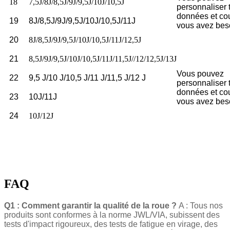
18
7,5J/8J/8,5J/9J/9,5J/10J/10,5J
personnaliser 
données et co
19
8J/8,5J/9J/9,5J/10J/10,5J/11J
vous avez bes
20
8J/8,5J/9J/9,5J/10J/10,5J/11J/12,5J
21
8,5J/9J/9,5J/10J/10,5J/11J/11,5J//12/12,5J/13J
Vous pouvez
22
9,5 J/10 J/10,5 J/11 J/11,5 J/12 J
personnaliser 
données et co
23
10J/11J
vous avez bes
24
10J/12J
FAQ
Q1 : Comment garantir la qualité de la roue ?
A : Tous nos
produits sont conformes à la norme JWL/VIA, subissent des
tests d'impact rigoureux, des tests de fatigue en virage, des