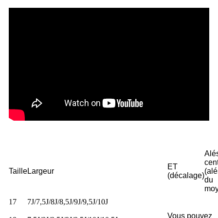
Alé
cent
ET
Taille
Largeur
(al
(décalage)
du
moy
17
7J/7,5J/8J/8,5J/9J/9,5J/10J
Vous pouvez