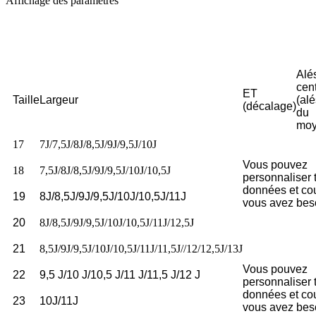
Affichage des paramètres
Alé
cent
ET
Taille
Largeur
(al
(décalage)
du
moy
17
7J/7,5J/8J/8,5J/9J/9,5J/10J
Vous pouvez
18
7,5J/8J/8,5J/9J/9,5J/10J/10,5J
personnaliser 
données et co
19
8J/8,5J/9J/9,5J/10J/10,5J/11J
vous avez bes
20
8J/8,5J/9J/9,5J/10J/10,5J/11J/12,5J
21
8,5J/9J/9,5J/10J/10,5J/11J/11,5J//12/12,5J/13J
Vous pouvez
22
9,5 J/10 J/10,5 J/11 J/11,5 J/12 J
personnaliser 
données et co
23
10J/11J
vous avez bes