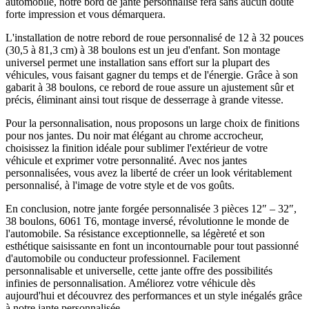
automobile, notre bord de jante personnalisé fera sans aucun doute
forte impression et vous démarquera.
L'installation de notre rebord de roue personnalisé de 12 à 32 pouces
(30,5 à 81,3 cm) à 38 boulons est un jeu d'enfant. Son montage
universel permet une installation sans effort sur la plupart des
véhicules, vous faisant gagner du temps et de l'énergie. Grâce à son
gabarit à 38 boulons, ce rebord de roue assure un ajustement sûr et
précis, éliminant ainsi tout risque de desserrage à grande vitesse.
Pour la personnalisation, nous proposons un large choix de finitions
pour nos jantes. Du noir mat élégant au chrome accrocheur,
choisissez la finition idéale pour sublimer l'extérieur de votre
véhicule et exprimer votre personnalité. Avec nos jantes
personnalisées, vous avez la liberté de créer un look véritablement
personnalisé, à l'image de votre style et de vos goûts.
En conclusion, notre jante forgée personnalisée 3 pièces 12″ – 32″,
38 boulons, 6061 T6, montage inversé, révolutionne le monde de
l'automobile. Sa résistance exceptionnelle, sa légèreté et son
esthétique saisissante en font un incontournable pour tout passionné
d'automobile ou conducteur professionnel. Facilement
personnalisable et universelle, cette jante offre des possibilités
infinies de personnalisation. Améliorez votre véhicule dès
aujourd'hui et découvrez des performances et un style inégalés grâce
à notre jante personnalisée.