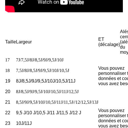
Alé
cent
ET
Taille
Largeur
(al
(décalage)
du
moy
17
7J/7,5J/8J/8,5J/9J/9,5J/10J
Vous pouvez
18
7,5J/8J/8,5J/9J/9,5J/10J/10,5J
personnaliser 
données et co
19
8J/8,5J/9J/9,5J/10J/10,5J/11J
vous avez bes
20
8J/8,5J/9J/9,5J/10J/10,5J/11J/12,5J
21
8,5J/9J/9,5J/10J/10,5J/11J/11,5J//12/12,5J/13J
Vous pouvez
22
9,5 J/10 J/10,5 J/11 J/11,5 J/12 J
personnaliser 
données et co
23
10J/11J
vous avez bes