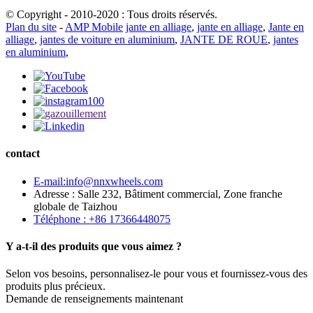
© Copyright - 2010-2020 : Tous droits réservés.
Plan du site
-
AMP Mobile
jante en alliage
,
jante en alliage
,
Jante en
alliage
,
jantes de voiture en aluminium
,
JANTE DE ROUE
,
jantes
en aluminium
,
contact
E-mail:info@nnxwheels.com
Adresse : Salle 232, Bâtiment commercial, Zone franche
globale de Taizhou
Téléphone : +86 17366448075
Y a-t-il des produits que vous aimez ?
Selon vos besoins, personnalisez-le pour vous et fournissez-vous des
produits plus précieux.
Demande de renseignements maintenant