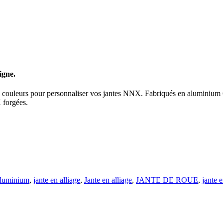
igne.
 couleurs pour personnaliser vos jantes NNX. Fabriqués en aluminium 60
 forgées.
 aluminium
,
jante en alliage
,
Jante en alliage
,
JANTE DE ROUE
,
jante e