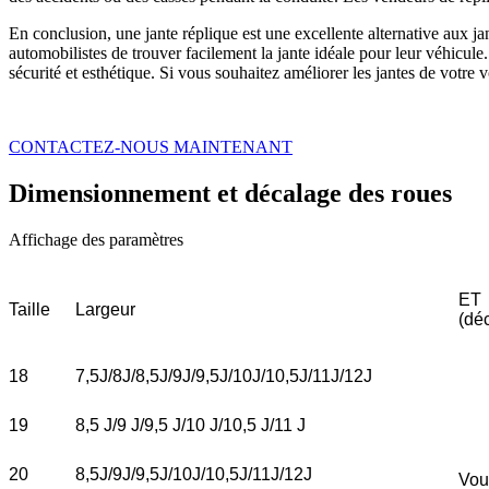
En conclusion, une jante réplique est une excellente alternative aux ja
automobilistes de trouver facilement la jante idéale pour leur véhicule. 
sécurité et esthétique. Si vous souhaitez améliorer les jantes de votre v
CONTACTEZ-NOUS MAINTENANT
Dimensionnement et décalage des roues
Affichage des paramètres
ET
Taille
Largeur
(dé
18
7,5J/8J/8,5J/9J/9,5J/10J/10,5J/11J/12J
19
8,5 J/9 J/9,5 J/10 J/10,5 J/11 J
20
8,5J/9J/9,5J/10J/10,5J/11J/12J
Vou