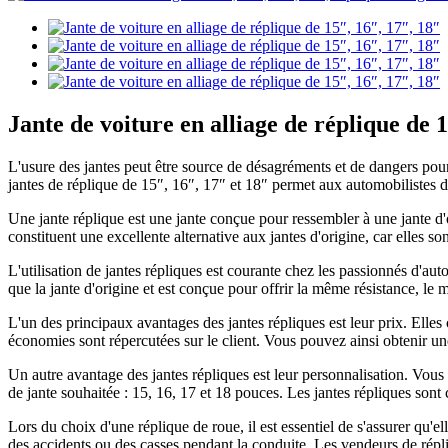
Jante de voiture en alliage de réplique de 
L'usure des jantes peut être source de désagréments et de dangers pou
jantes de réplique de 15″, 16″, 17″ et 18″ permet aux automobilistes de
Une jante réplique est une jante conçue pour ressembler à une jante d'o
constituent une excellente alternative aux jantes d'origine, car elles s
L'utilisation de jantes répliques est courante chez les passionnés d'a
que la jante d'origine et est conçue pour offrir la même résistance, le
L'un des principaux avantages des jantes répliques est leur prix. Elles c
économies sont répercutées sur le client. Vous pouvez ainsi obtenir une 
Un autre avantage des jantes répliques est leur personnalisation. Vous
de jante souhaitée : 15, 16, 17 et 18 pouces. Les jantes répliques sont 
Lors du choix d'une réplique de roue, il est essentiel de s'assurer qu'el
des accidents ou des casses pendant la conduite. Les vendeurs de répliq