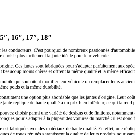
15″, 16″, 17″, 18″
r les conducteurs. C'est pourquoi de nombreux passionnés d'automobile o
 choisir plus facilement la jante idéale pour leur véhicule.
rigine. Ces jantes sont fabriquées pour s'adapter parfaitement aux spécif
ont beaucoup moins chères et offrent la même qualité et la même efficacit
utomobile qui souhaitent modifier leur véhicule ou remplacer leurs ancie
 même poids et la même durabilité.
onstituent une option plus abordable que les jantes d'origine. Leur coût d
jante réplique de haute qualité à un prix bien inférieur, ce qui la rend 
 pouvez choisir parmi une variété de designs et de finitions, notamment 
conçues pour s'adapter à la plupart des voitures du marché ; il est donc f
le est fabriquée avec des matériaux de haute qualité. En effet, une répliq
ues de roues réputés garantissent la qualité de leurs produits pour garant