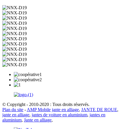
© Copyright - 2010-2020 : Tous droits réservés.
Plan du site
-
AMP Mobile
jante en alliage
,
JANTE DE ROUE
,
jante en alliage
,
jantes de voiture en aluminium
,
jantes en
aluminium
,
Jante en alliage
,